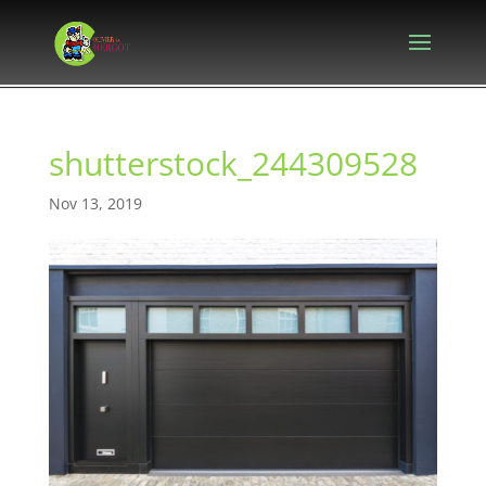
shutterstock_244309528
Nov 13, 2019