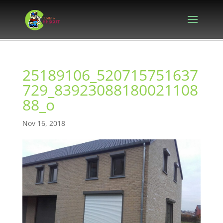
25189106_520715751637
729_83923088180021108
88_o
Nov 16, 2018