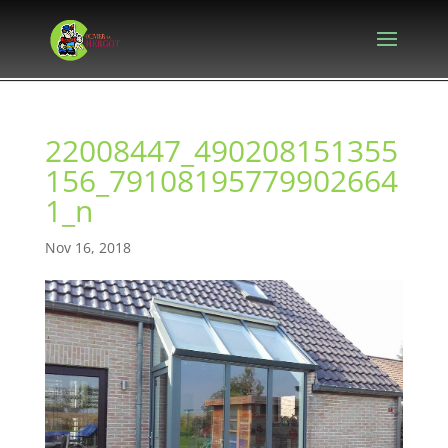
22008447_490208151355
156_79108195779902664
1_n
Nov 16, 2018